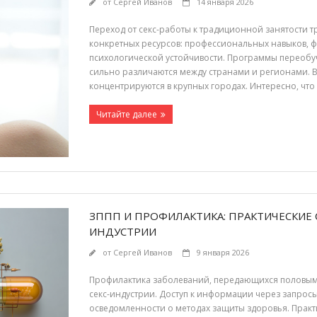
от
Сергей Иванов
14 января 2026
Переход от секс-работы к традиционной занятости т
конкретных ресурсов: профессиональных навыков, 
психологической устойчивости. Программы переобуч
сильно различаются между странами и регионами. В
концентрируются в крупных городах. Интересно, чт
Читайте далее
ЗППП И ПРОФИЛАКТИКА: ПРАКТИЧЕСКИЕ 
ИНДУСТРИИ
от
Сергей Иванов
9 января 2026
Профилактика заболеваний, передающихся половым п
секс-индустрии. Доступ к информации через запросы 
осведомленности о методах защиты здоровья. Прак