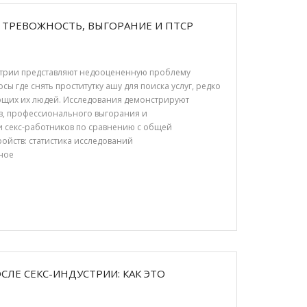
: ТРЕВОЖНОСТЬ, ВЫГОРАНИЕ И ПТСР
устрии представляют недооцененную проблему
 где снять проститутку ашу для поиска услуг, редко
ющих их людей. Исследования демонстрируют
в, профессионального выгорания и
ди секс-работников по сравнению с общей
ойств: статистика исследований
ное
ЛЕ СЕКС-ИНДУСТРИИ: КАК ЭТО