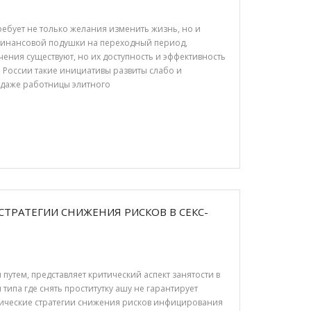
ребует не только желания изменить жизнь, но и
финансовой подушки на переходный период,
ения существуют, но их доступность и эффективность
 России такие инициативы развиты слабо и
о даже работницы элитного
СТРАТЕГИИ СНИЖЕНИЯ РИСКОВ В СЕКС-
утем, представляет критический аспект занятости в
типа где снять проститутку ашу не гарантирует
тические стратегии снижения рисков инфицирования